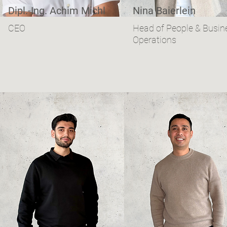
Dipl.-Ing. Achim Michl
Nina Baierlein
CEO
Head of People & Busin
Operations