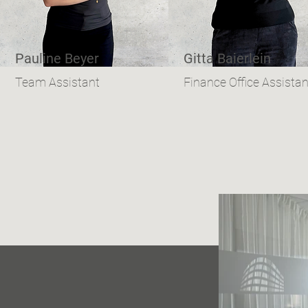
Pauline Beyer
Gitta Baierlein
Team Assistant
Finance Office Assistan