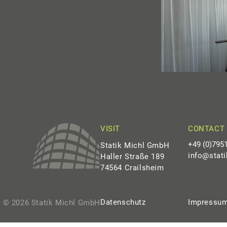
VISIT
CONTACT
+49 (0)795
Statik Michl GmbH
info@stati
Haller Straße 189
74564 Crailsheim
Datenschutz
Impressu
© 2026 Statik Michl GmbH